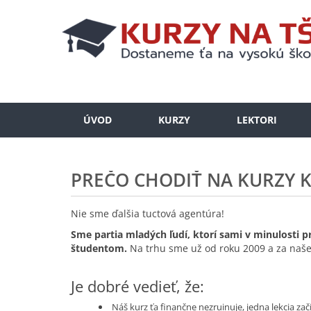
ÚVOD
KURZY
LEKTORI
PREČO CHODIŤ NA KURZY 
Nie sme ďalšia tuctová agentúra!
Sme partia mladých ľudí, ktorí sami v minulosti p
študentom.
Na trhu sme už od roku 2009 a za naše
Je dobré vedieť, že:
Náš kurz ťa finančne nezruinuje, jedna lekcia začí