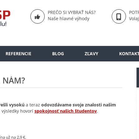
PREČO SI VYBRAŤ NÁS?
POTR
Naše hlavné výhody
Vola
REFERENCIE
BLOG
ZĽAVY
KONTAK
K NÁM?
rešli vysokú
a teraz
odovzdávame svoje znalosti našim
 výsledky hovorí
spokojnosť našich študentov
.
na už na 2,9 €.