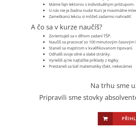
Máme fajn lektorov s individuálnym prístupom.
U nás nie je žiadna nuda! Kurz je maximálne inte
Zameškanú lekciu si môžeš zadarmo nahradiť.
A čo sa v kurze naučíš?
Zorientuješ sa v dlhom zadaní TŠP.
Naučíš sa pracovať so 100 minutovým časovým 
Staneš sa majstrom v kvalifikovanom tipovaní.
Odhalíš svoje silné a slabé stránky.
Vyriešiš aj tie najťažšie príklady z logiky.
Prestaneš sa báť matematiky (fakt, nekecáme)
Na trhu sme už
Pripravili sme stovky absolvent