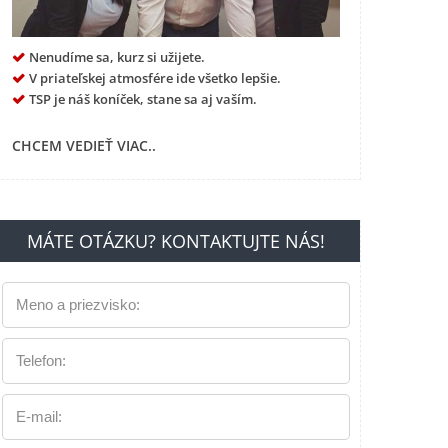
Nenudíme sa, kurz si užijete.
V priateľskej atmosfére ide všetko lepšie.
TSP je náš koníček, stane sa aj vaším.
CHCEM VEDIEŤ VIAC..
MÁTE OTÁZKU? KONTAKTUJTE NÁS!
Meno a priezvisko:
Telefon:
E-mail: