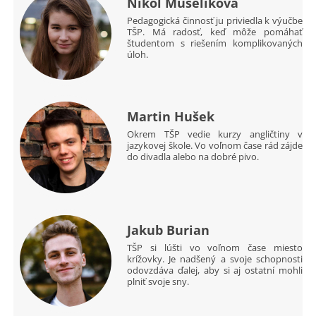
Nikol Muselíková
Pedagogická činnosť ju priviedla k výučbe
TŠP. Má radosť, keď môže pomáhať
študentom s riešením komplikovaných
úloh.
Martin Hušek
Okrem TŠP vedie kurzy angličtiny v
jazykovej škole. Vo voľnom čase rád zájde
do divadla alebo na dobré pivo.
Jakub Burian
TŠP si lúšti vo voľnom čase miesto
krížovky. Je nadšený a svoje schopnosti
odovzdáva ďalej, aby si aj ostatní mohli
plniť svoje sny.