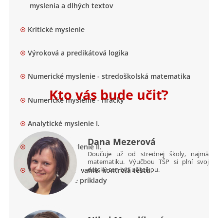
myslenia a dlhých textov
Kritické myslenie
Výroková a predikátová logika
Numerické myslenie - stredoškolská matematika
Kto vás bude učiť?
Numerické myslenie - hračky
Analytické myslenie I.
Dana Mezerová
Analytické myslenie II.
Doučuje už od strednej školy, najmä
matematiku. Výučbou TŠP si plní svoj
detský sen byť učiteľkou.
Záverečné testovanie, kontrola testu,
problematické príklady