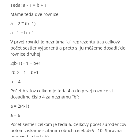
Teda: a - 1 = b + 1
Máme teda dve rovnice:
a = 2 * (b -1)
a - 1 = b + 1
V prvej rovnici je neznáma “a” reprezentujúca celkový
počet sestier vyjadrená a preto si ju môžeme dosadiť do
rovnice druhej:
2(b-1) - 1 = b+1
2b-2 - 1 = b+1
b = 4
Počet bratov celkom je teda 4 a do prvej rovnice si
dosadíme číslo 4 za neznámu “b”:
a = 2(4-1)
a = 6
Počet sestier celkom je teda 6. Celkový počet súrodencov
potom získame sčítaním oboch čísel: 4+6= 10. Správna
odpoveď je teda b).