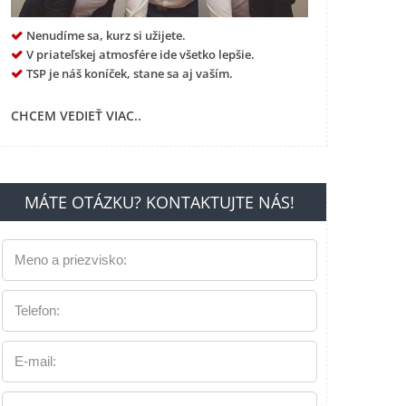
Nenudíme sa, kurz si užijete.
V priateľskej atmosfére ide všetko lepšie.
TSP je náš koníček, stane sa aj vaším.
CHCEM VEDIEŤ VIAC..
MÁTE OTÁZKU? KONTAKTUJTE NÁS!
Meno a priezvisko:
Telefon:
E-mail: