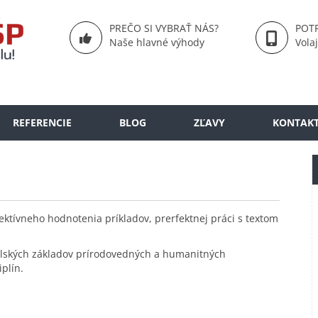
PREČO SI VYBRAŤ NÁS?
POTR
Naše hlavné výhody
Vola
REFERENCIE
BLOG
ZĽAVY
KONTAK
jektívneho hodnotenia príkladov, prerfektnej práci s textom
olských základov prírodovedných a humanitných
iplín.