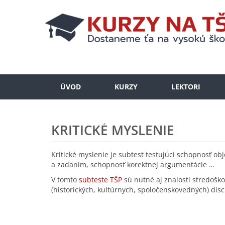
ÚVOD
KURZY
LEKTORI
KRITICKÉ MYSLENIE
Kritické myslenie je subtest testujúci schopnosť ob
a zadaním, schopnosť korektnej argumentácie …
V tomto
subteste TŠP
sú nutné aj znalosti stredošk
(historických, kultúrnych, spoločenskovedných) disc