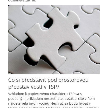
dostanete závrat.
Co si představit pod prostorovou
představivostí v TSP?
Vzhľadom k papierovému charakteru TSP sa s
podobným príkladom nestretnete, avšak určite v ňom
nájdete veľa iných kociek. Nech už sa budú hýbať v