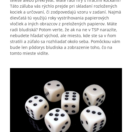
telese alebo prekrývať. Máte radi hry s hracími kockami?
Táto záľuba vás rýchlo prejde pri skladaní rozložených
kociek a určovaní, či zodpovedajú vzoru v zadaní. Najmä
dievčatá tú využijú roky vystrihovania papierových
vločiek a iných obrazcov z preložených papierov. Máte
radi bludiská? Potom verte, že ak na ne v TSP narazíte,
nebudete hľadať východ, ale miesto, kde ste sa v ňom
stratili a zúfalo sa rozhliadať okolo seba. Pomôckou vám
bude len pôdorys bludiska a zobrazenie toho, čo na
tomto mieste vidíte.