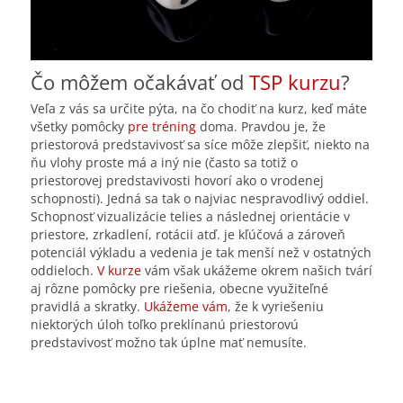
Čo môžem očakávať od
TSP kurzu
?
Veľa z vás sa určite pýta, na čo chodiť na kurz, keď máte
všetky pomôcky
pre tréning
doma. Pravdou je, že
priestorová predstavivosť sa síce môže zlepšiť, niekto na
ňu vlohy proste má a iný nie (často sa totiž o
priestorovej predstavivosti hovorí ako o vrodenej
schopnosti). Jedná sa tak o najviac nespravodlivý oddiel.
Schopnosť vizualizácie telies a následnej orientácie v
priestore, zrkadlení, rotácii atď. je kľúčová a zároveň
potenciál výkladu a vedenia je tak menší než v ostatných
oddieloch.
V kurze
vám však ukážeme okrem našich tvárí
aj rôzne pomôcky pre riešenia, obecne využiteľné
pravidlá a skratky.
Ukážeme vám
, že k vyriešeniu
niektorých úloh toľko preklínanú priestorovú
predstavivosť možno tak úplne mať nemusíte.