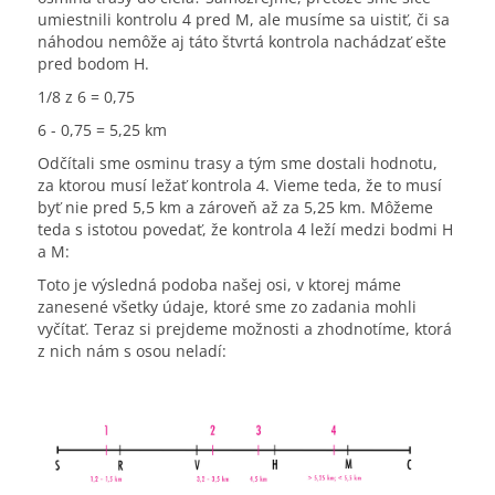
umiestnili kontrolu 4 pred M, ale musíme sa uistiť, či sa
náhodou nemôže aj táto štvrtá kontrola nachádzať ešte
pred bodom H.
1/8 z 6 = 0,75
6 - 0,75 = 5,25 km
Odčítali sme osminu trasy a tým sme dostali hodnotu,
za ktorou musí ležať kontrola 4. Vieme teda, že to musí
byť nie pred 5,5 km a zároveň až za 5,25 km. Môžeme
teda s istotou povedať, že kontrola 4 leží medzi bodmi H
a M:
Toto je výsledná podoba našej osi, v ktorej máme
zanesené všetky údaje, ktoré sme zo zadania mohli
vyčítať. Teraz si prejdeme možnosti a zhodnotíme, ktorá
z nich nám s osou neladí: