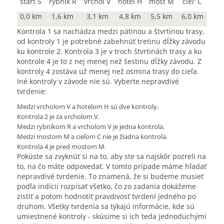
štart S
rybník R
vrchol V
hotel H
most M
ciel' C
0,0 km
1,6 km
3,1 km
4,8 km
5,5 km
6,0 km
Kontrola 1 sa nachádza medzi pätinou a štvrtinou trasy,
od kontroly 1 je potrebné zabehnúť tretinu dĺžky závodu
ku kontrole 2. Kontrola 3 je v troch štvrtinách trasy a ku
kontrole 4 je to z nej menej než šestinu dĺžky závodu. Z
kontroly 4 zostáva už menej než osmina trasy do cieľa.
Iné kontroly v závode nie sú. Vyberte nepravdivé
tvrdenie:
Medzi vrcholom V a hotelom H sú dve kontroly.
Kontrola 2 je za vrcholom V.
Medzi rybníkom R a vrcholom V je jedna kontrola.
Medzi mostom M a cieľom C nie je žiadna kontrola.
Kontrola 4 je pred mostom M.
Pokúste sa zvyknúť si na to, aby ste sa najskôr pozreli na
to, na čo máte odpovedať. V tomto prípade máme hľadať
nepravdivé tvrdenie. To znamená, že si budeme musieť
podľa indícií rozpísať všetko, čo zo zadania dokážeme
zistiť a potom hodnotiť pravdivosť tvrdení jedného po
druhom. Všetky tvrdenia sa týkajú informácie, kde sú
umiestnené kontroly - skúsime si ich teda jednoduchými