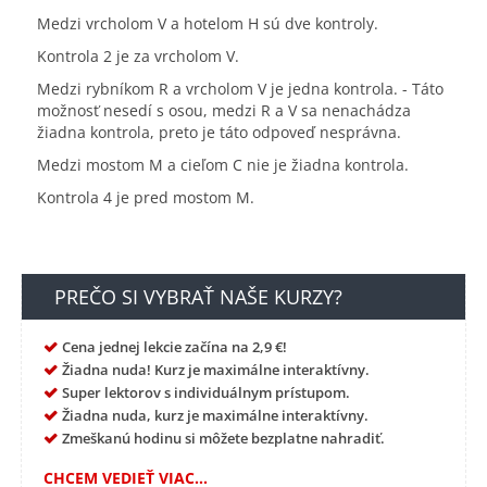
Medzi vrcholom V a hotelom H sú dve kontroly.
Kontrola 2 je za vrcholom V.
Medzi rybníkom R a vrcholom V je jedna kontrola. - Táto
možnosť nesedí s osou, medzi R a V sa nenachádza
žiadna kontrola, preto je táto odpoveď nesprávna.
Medzi mostom M a cieľom C nie je žiadna kontrola.
Kontrola 4 je pred mostom M.
PREČO SI VYBRAŤ NAŠE KURZY?
Cena jednej lekcie začína na 2,9 €!
Žiadna nuda! Kurz je maximálne interaktívny.
Super lektorov s individuálnym prístupom.
Žiadna nuda, kurz je maximálne interaktívny.
Zmeškanú hodinu si môžete bezplatne nahradiť.
CHCEM VEDIEŤ VIAC...