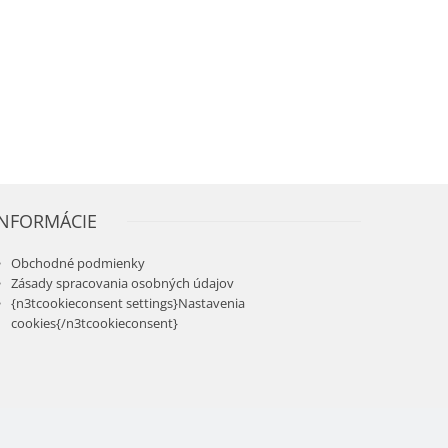
INFORMÁCIE
Obchodné podmienky
Zásady spracovania osobných údajov
{n3tcookieconsent settings}Nastavenia
cookies{/n3tcookieconsent}
1