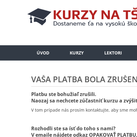
ÚVOD
KURZY
LEKTORI
VAŠA PLATBA BOLA ZRUŠE
Platbu ste bohužiaľ zrušili.
Naozaj sa nechcete zúčastniť kurzu a zvýšiť
V tom prípade nás prosím kontaktujte, aby sme moh
Rozhodli ste sa ísť do toho s nami?
V emaile nájdete odkaz OPAKOVAŤ PLATBU,