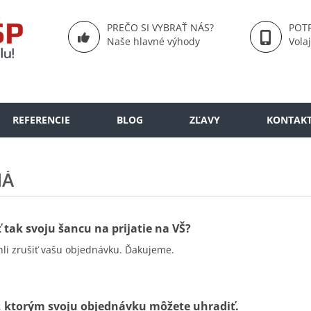
PREČO SI VYBRAŤ NÁS?
POTR
Naše hlavné výhody
Vola
REFERENCIE
BLOG
ZĽAVY
KONTAK
NÁ
 tak svoju šancu na prijatie na VŠ?
li zrušiť vašu objednávku. Ďakujeme.
 ktorým svoju objednávku môžete uhradiť.