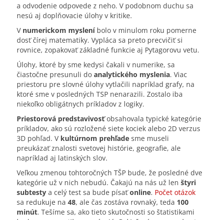
a odvodenie odpovede z neho. V podobnom duchu sa
nesú aj doplňovacie úlohy v kritike.
V
numerickom myslení
bolo v minulom roku pomerne
dosť čírej matematiky. Vypláca sa preto precvičiť si
rovnice, zopakovať základné funkcie aj Pytagorovu vetu.
Úlohy, ktoré by sme kedysi čakali v numerike, sa
čiastočne presunuli do
analytického myslenia
. Viac
priestoru pre slovné úlohy vytlačili napríklad grafy, na
ktoré sme v posledných TSP nenarazili. Zostalo iba
niekoľko obligátnych príkladov z logiky.
Priestorová predstavivosť
obsahovala typické kategórie
príkladov, ako sú rozložené siete kociek alebo 2D verzus
3D pohľad. V
kultúrnom prehľade
sme museli
preukázať znalosti svetovej histórie, geografie, ale
napríklad aj latinských slov.
Veľkou zmenou tohtoročných TŠP bude, že posledné dve
kategórie už v nich nebudú. Čakajú na nás už len
štyri
subtesty
a celý test sa bude písať
online
.
Počet otázok
sa redukuje na
48
, ale čas zostáva rovnaký, teda
100
minút
. Tešíme sa, ako tieto skutočnosti so štatistikami