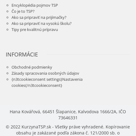
Encyklopédia pojmov TSP
Čo je to TSP?
Ako sa pripraviť na prijímačky?
Ako sa pripraviť na vysokú školu?
Tipy pre kvalitnú prípravu
INFORMÁCIE
Obchodné podmienky
Zásady spracovania osobných údajov
{n3tcookieconsent settings}Nastavenia
cookies{/n3tcookieconsent}
Hana Kovářová, 66451 Šlapanice, Kalvodova 1666/2A, IČO
73646331
© 2022 KurzynaTSP.sk - Všetky práve vyhradené. Kopírovanie
obsahu je zakázané podľa zákona č. 121/2000 sb. o