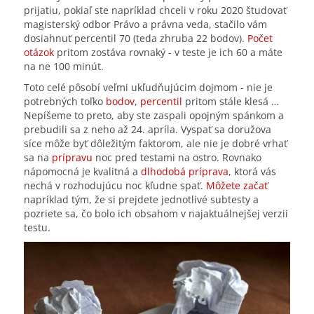
prijatiu, pokiaľ ste napríklad chceli v roku 2020 študovať
magisterský odbor Právo a právna veda, stačilo vám
dosiahnuť percentil 70 (teda zhruba 22 bodov).
Počet
otázok
pritom zostáva rovnaký - v teste je ich 60 a máte
na ne 100 minút.
Toto celé pôsobí veľmi ukľudňujúcim dojmom - nie je
potrebných toľko
bodov
,
percentil
pritom stále klesá …
Nepíšeme to preto, aby ste zaspali opojným spánkom a
prebudili sa z neho až 24. apríla. Vyspať sa doružova
síce môže byť dôležitým faktorom, ale nie je dobré vrhať
sa na
prípravu
noc pred testami na ostro. Rovnako
nápomocná je kvalitná a
dlhodobá príprava
, ktorá vás
nechá v rozhodujúcu noc kľudne spať.
Môžete začať
napríklad tým, že si prejdete jednotlivé subtesty a
pozriete sa, čo bolo ich obsahom v najaktuálnejšej verzii
testu.