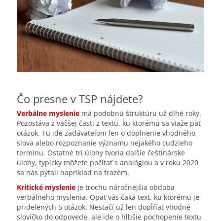
Čo presne v TSP nájdete?
Verbálne myslenie
má podobnú štruktúru už dlhé roky.
Pozostáva z väčšej časti z textu, ku ktorému sa viaže päť
otázok. Tu ide zadávateľom len o doplnenie vhodného
slova alebo rozpoznanie významu nejakého cudzieho
termínu. Ostatné tri úlohy tvoria ďalšie češtinárske
úlohy, typicky môžete počítať s analógiou a v roku 2020
sa nás pýtali napríklad na frazém.
Kritické myslenie
je trochu náročnejšia obdoba
verbálneho myslenia. Opäť vás čaká text, ku ktorému je
pridelených 5 otázok. Nestačí už len dopĺňať vhodné
slovíčko do odpovede, ale ide o hlbšie pochopenie textu