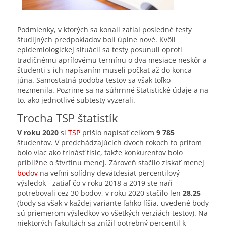
Podmienky, v ktorých sa konali zatiaľ posledné testy
študijných predpokladov boli úplne nové. Kvôli
epidemiologickej situácií sa testy posunuli oproti
tradičnému aprílovému termínu o dva mesiace neskôr a
študenti s ich napísaním museli počkať až do konca
júna. Samostatná podoba testov sa však toľko
nezmenila. Pozrime sa na súhrnné štatistické údaje a na
to, ako jednotlivé subtesty vyzerali.
Trocha TSP štatistík
V roku 2020
si
TSP
prišlo napísať celkom
9 785
študentov. V predchádzajúcich dvoch rokoch to pritom
bolo viac ako trinásť tisíc, takže konkurentov bolo
približne o štvrtinu menej. Zároveň stačilo získať menej
bodov
na veľmi solídny deväťdesiat percentilový
výsledok - zatiaľ čo v roku 2018 a 2019 ste naň
potrebovali cez 30 bodov, v roku 2020 stačilo len
28,25
(body sa však v každej variante ľahko líšia, uvedené body
sú priemerom výsledkov vo všetkých verziách testov). Na
niektorých fakultách sa znížil potrebný percentil k